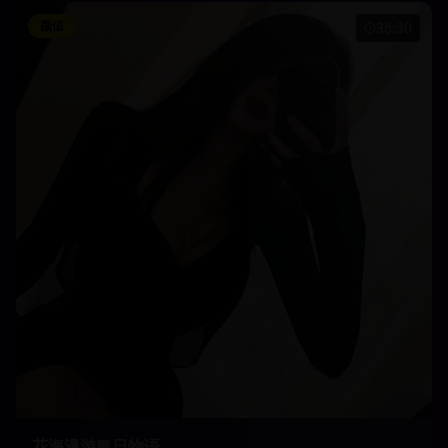
颜值
36:30
花海漫游春日物语