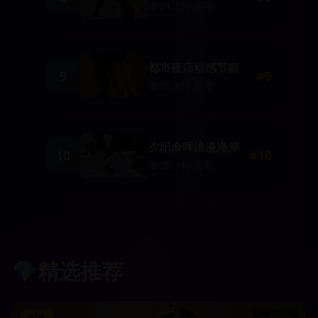
21,230
观看
都市夜店动感节奏
9
#
9
20,450
观看
夕阳余晖浪漫海岸
10
#
10
20,340
观看
💎
精选推荐
写真