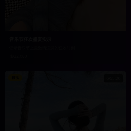
音乐节狂欢盛宴实录
记录音乐节上最激情澎湃的狂欢时刻
22,680
影视
55:20