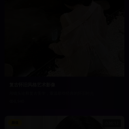
复古怀旧风格艺术影像
用镜头诠释复古美学，重温那些经典的怀旧时光
8,940
颜值
36:12