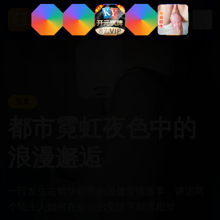
.
app
Segua
写真
都市霓虹夜色中的
浪漫邂逅
一段发生在繁华都市的温馨爱情故事，讲述两
个陌生人如何在命运的安排下相遇相知