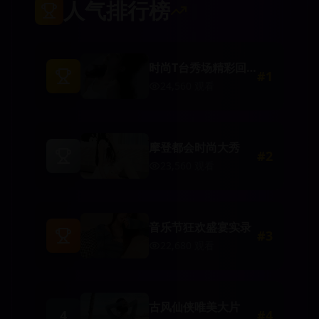
人气排行榜
时尚T台秀场精彩回
#
1
顾
24,560
观看
摩登都会时尚大秀
#
2
23,560
观看
音乐节狂欢盛宴实录
#
3
22,680
观看
古风仙侠唯美大片
4
#
4