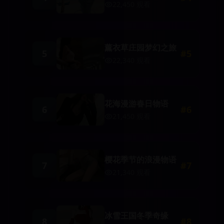
22,450
观看
薰衣草庄园梦幻之旅
5
#
5
22,340
观看
花海漫游春日物语
6
#
6
21,450
观看
樱花季节的浪漫物语
7
#
7
21,340
观看
冰雪王国冬季奇缘
8
#
8