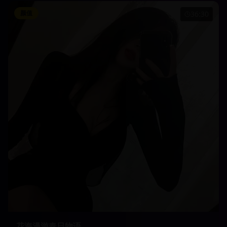
颜值
36:30
花海漫游春日物语