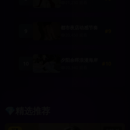
21,230
观看
都市夜店动感节奏
9
#
9
20,450
观看
夕阳余晖浪漫海岸
10
#
10
20,340
观看
💎
精选推荐
写真