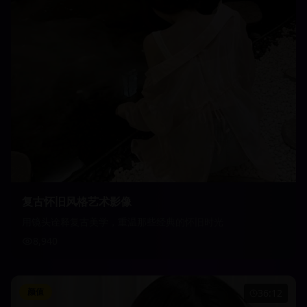
复古怀旧风格艺术影像
用镜头诠释复古美学，重温那些经典的怀旧时光
8,940
颜值
36:12