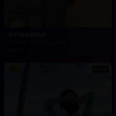
音乐节狂欢盛宴实录
记录音乐节上最激情澎湃的狂欢时刻
22,680
影视
55:20