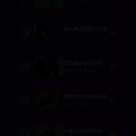
22,450
观看
薰衣草庄园梦幻之旅
5
#
5
22,340
观看
花海漫游春日物语
6
#
6
21,450
观看
樱花季节的浪漫物语
7
#
7
21,340
观看
冰雪王国冬季奇缘
8
#
8