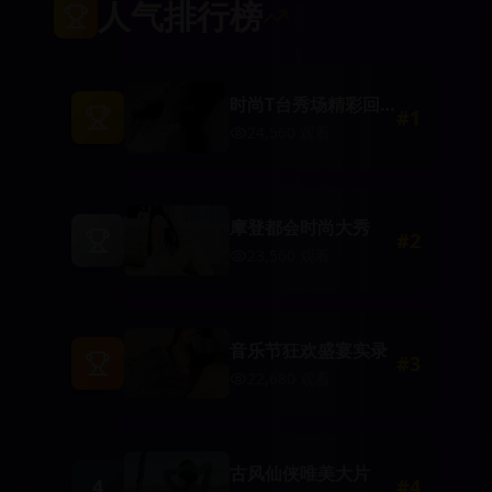
人气排行榜
时尚T台秀场精彩回
#
1
顾
24,560
观看
摩登都会时尚大秀
#
2
23,560
观看
音乐节狂欢盛宴实录
#
3
22,680
观看
古风仙侠唯美大片
4
#
4