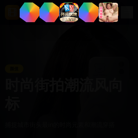
.
cc
Segua
颜值
时尚街拍潮流风向
标
捕捉城市街头最in的时尚元素和潮流穿搭