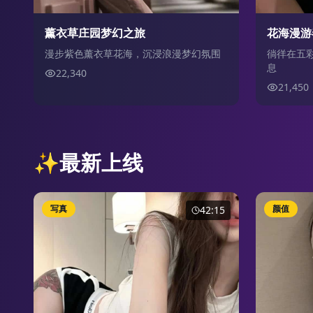
薰衣草庄园梦幻之旅
花海漫游
漫步紫色薰衣草花海，沉浸浪漫梦幻氛围
徜徉在五
息
22,340
21,450
✨
最新上线
写真
颜值
42:15