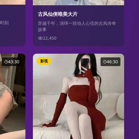
古风仙侠唯美大片
时刻
穿越千年，演绎一段动人心弦的古风传奇
故事
22,450
影视
43:30
46:30