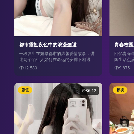
都市霓虹夜色中的浪漫邂逅
青春校园
一段发生在繁华都市的温馨爱情故事，讲
回忆青春
述两个陌生人如何在命运的安排下相遇相
园生活点
知
12,580
9,875
颜值
影视
36:12