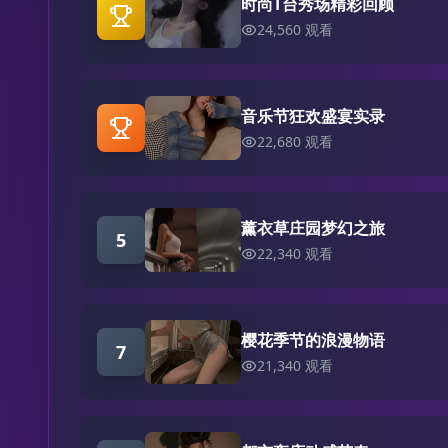
时尚T台秀场精彩回顾
24,560
观看
音乐节狂欢盛宴实录
22,680
观看
薰衣草庄园梦幻之旅
5
22,340
观看
樱花季节的浪漫物语
7
21,340
观看