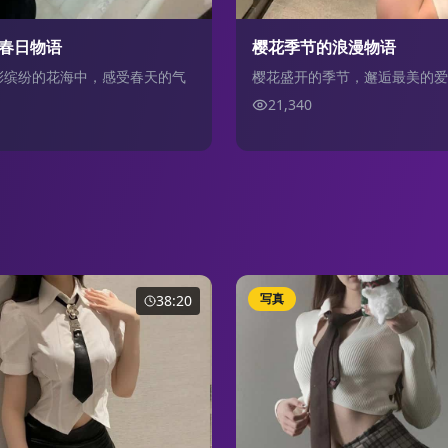
春日物语
樱花季节的浪漫物语
彩缤纷的花海中，感受春天的气
樱花盛开的季节，邂逅最美的爱
21,340
写真
38:20