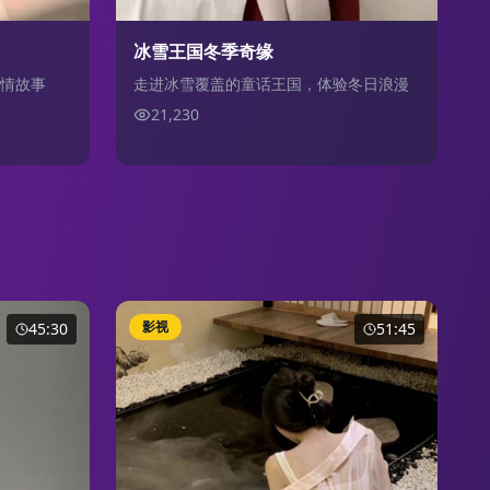
冰雪王国冬季奇缘
情故事
走进冰雪覆盖的童话王国，体验冬日浪漫
21,230
影视
45:30
51:45