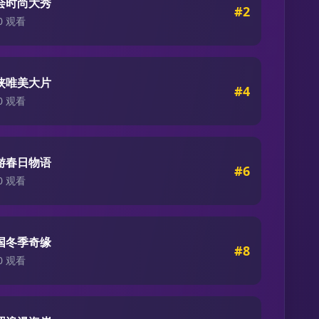
会时尚大秀
#
2
0
观看
侠唯美大片
#
4
0
观看
游春日物语
#
6
0
观看
国冬季奇缘
#
8
0
观看