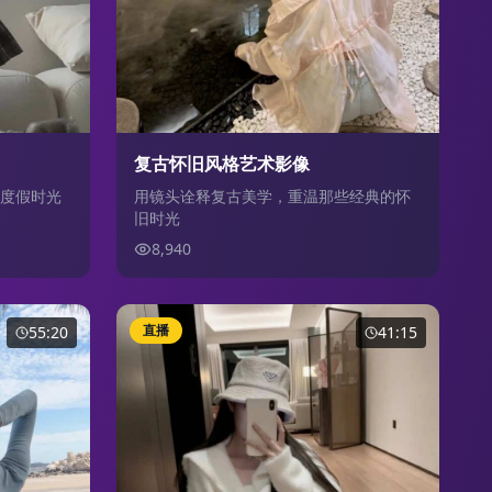
复古怀旧风格艺术影像
度假时光
用镜头诠释复古美学，重温那些经典的怀
旧时光
8,940
直播
55:20
41:15