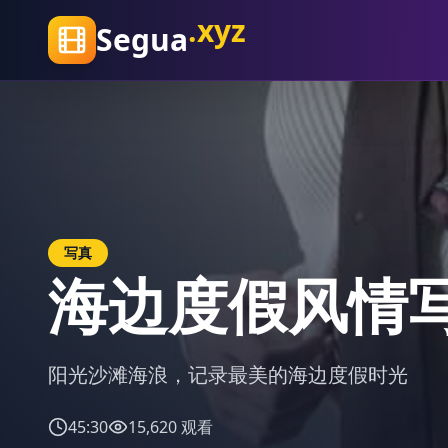
.
com
Segua
影视
复古怀旧风格
用镜头诠释复古美学，重温那些经典的怀旧时
51:45
8,940
观看