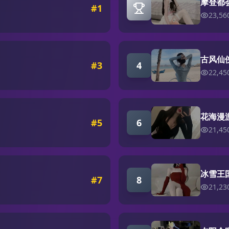
摩登都
#
1
23,56
古风仙
#
3
4
22,45
花海漫
#
5
6
21,45
冰雪王
#
7
8
21,23