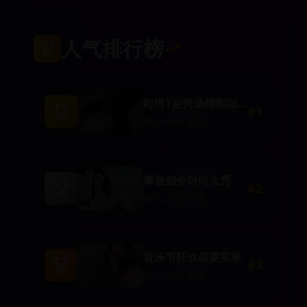
人气排行榜
时尚T台秀场精彩回
#
1
顾
24,560
观看
摩登都会时尚大秀
#
2
23,560
观看
音乐节狂欢盛宴实录
#
3
22,680
观看