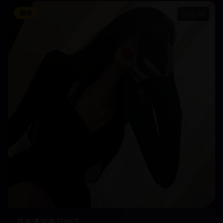
颜值
36:30
花海漫游春日物语