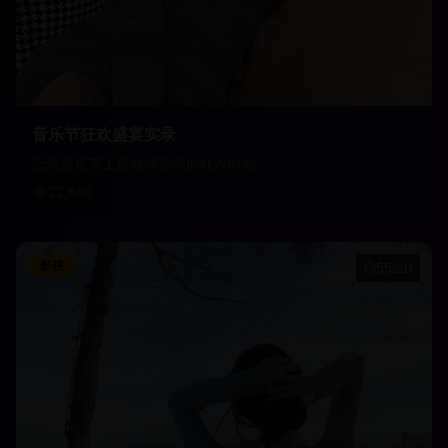
音乐节狂欢盛宴实录
记录音乐节上最激情澎湃的狂欢时刻
22,680
影视
55:20