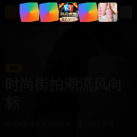
.
vip
Segua
写真
都市霓虹夜色中的
浪漫邂逅
一段发生在繁华都市的温馨爱情故事，讲述两
个陌生人如何在命运的安排下相遇相知