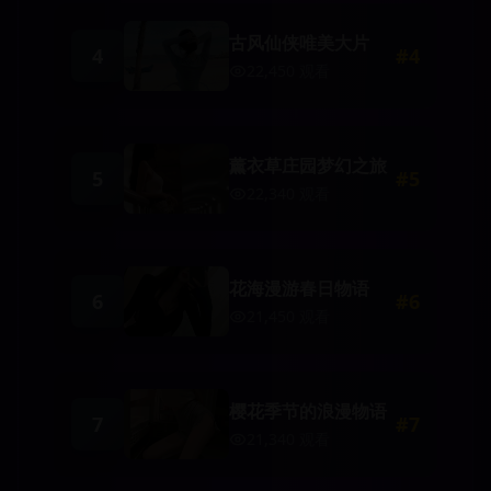
古风仙侠唯美大片
4
#
4
22,450
观看
薰衣草庄园梦幻之旅
5
#
5
22,340
观看
花海漫游春日物语
6
#
6
21,450
观看
樱花季节的浪漫物语
7
#
7
21,340
观看