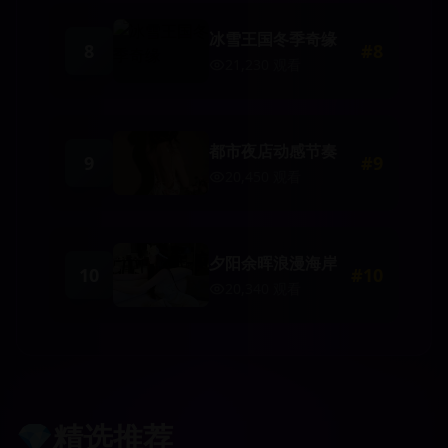
冰雪王国冬季奇缘
8
#
8
21,230
观看
都市夜店动感节奏
9
#
9
20,450
观看
夕阳余晖浪漫海岸
10
#
10
20,340
观看
💎
精选推荐