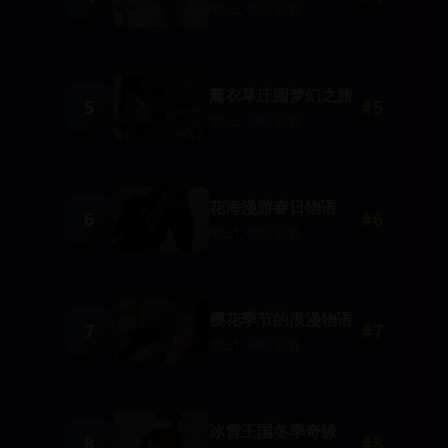
22,450
观看
薰衣草庄园梦幻之旅
5
#
5
22,340
观看
花海漫游春日物语
6
#
6
21,450
观看
樱花季节的浪漫物语
7
#
7
21,340
观看
冰雪王国冬季奇缘
8
#
8