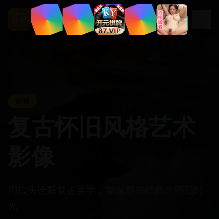
.
tv
Segua
影视
复古怀旧风格艺术
影像
用镜头诠释复古美学，重温那些经典的怀旧时
光