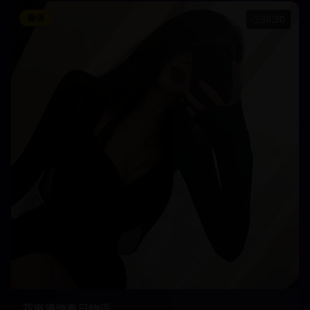
颜值
36:30
花海漫游春日物语