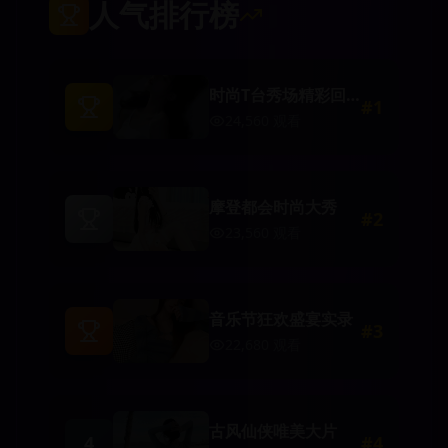
人气排行榜
时尚T台秀场精彩回
#
1
顾
24,560
观看
摩登都会时尚大秀
#
2
23,560
观看
音乐节狂欢盛宴实录
#
3
22,680
观看
古风仙侠唯美大片
4
#
4