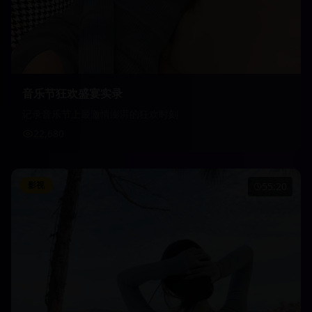
音乐节狂欢盛宴实录
记录音乐节上最激情澎湃的狂欢时刻
22,680
影视
55:20