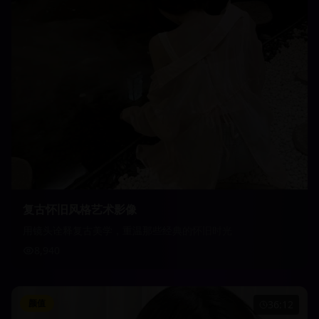
复古怀旧风格艺术影像
用镜头诠释复古美学，重温那些经典的怀旧时光
8,940
颜值
36:12