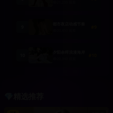
21,230
观看
都市夜店动感节奏
9
#
9
20,450
观看
夕阳余晖浪漫海岸
10
#
10
20,340
观看
💎
精选推荐
写真