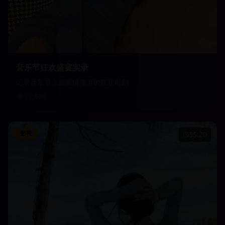
音乐节狂欢盛宴实录
记录音乐节上最激情澎湃的狂欢时刻
22,680
影视
55:20