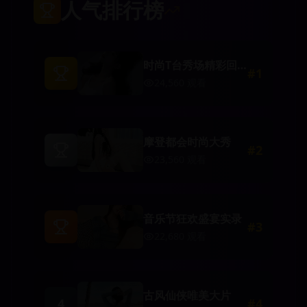
人气排行榜
时尚T台秀场精彩回
#
1
顾
24,560
观看
摩登都会时尚大秀
#
2
23,560
观看
音乐节狂欢盛宴实录
#
3
22,680
观看
古风仙侠唯美大片
4
#
4