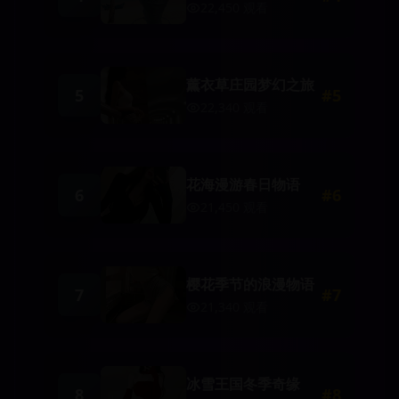
22,450
观看
薰衣草庄园梦幻之旅
5
#
5
22,340
观看
花海漫游春日物语
6
#
6
21,450
观看
樱花季节的浪漫物语
7
#
7
21,340
观看
冰雪王国冬季奇缘
8
#
8