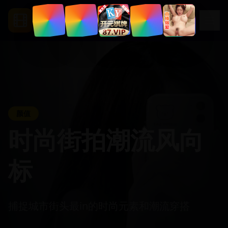
.
net
Segua
颜值
时尚街拍潮流风向
标
捕捉城市街头最in的时尚元素和潮流穿搭