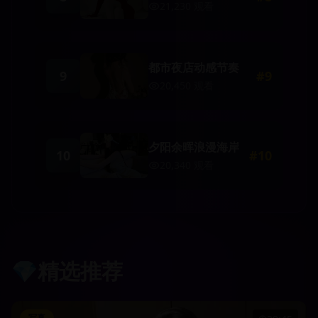
21,230
观看
都市夜店动感节奏
9
#
9
20,450
观看
夕阳余晖浪漫海岸
10
#
10
20,340
观看
💎
精选推荐
写真