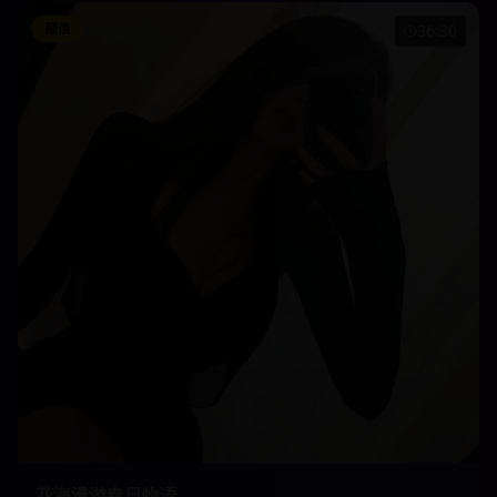
颜值
36:30
花海漫游春日物语