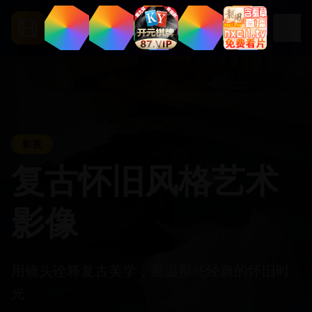
.
tv
Segua
影视
复古怀旧风格艺术
影像
用镜头诠释复古美学，重温那些经典的怀旧时
光