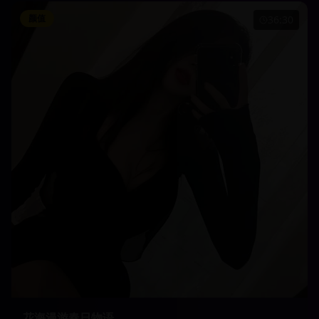
颜值
36:30
花海漫游春日物语