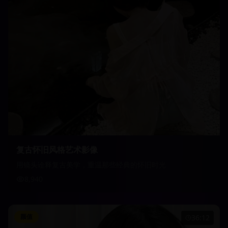
复古怀旧风格艺术影像
用镜头诠释复古美学，重温那些经典的怀旧时光
8,940
颜值
36:12