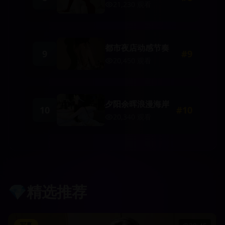
21,230
观看
都市夜店动感节奏
9
#
9
20,450
观看
夕阳余晖浪漫海岸
10
#
10
20,340
观看
💎
精选推荐
写真