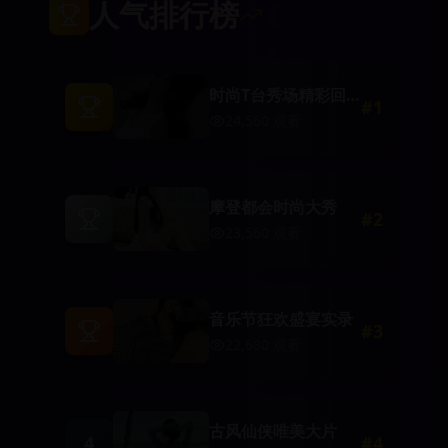
人气排行榜
时尚T台秀场精彩回
#
1
顾
24,560
观看
摩登都会时尚大秀
#
2
23,560
观看
音乐节狂欢盛宴实录
#
3
22,680
观看
古风仙侠唯美大片
4
#
4