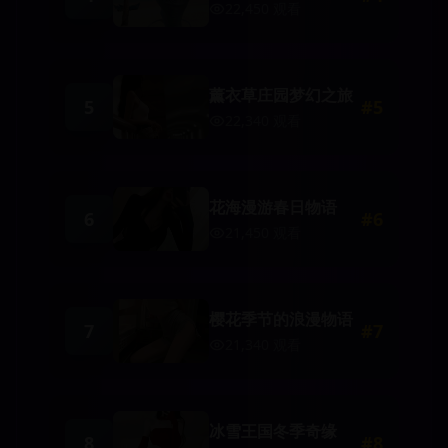
22,450
观看
薰衣草庄园梦幻之旅
5
#
5
22,340
观看
花海漫游春日物语
6
#
6
21,450
观看
樱花季节的浪漫物语
7
#
7
21,340
观看
冰雪王国冬季奇缘
8
#
8