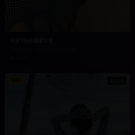
音乐节狂欢盛宴实录
记录音乐节上最激情澎湃的狂欢时刻
22,680
影视
55:20